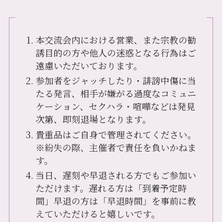
本交流会内における営業、また宗教の勧
誘目的の方や他人の迷惑となる行為はご
遠慮いただいております。
参加者をジャッチしたり・誹謗中傷に当
たる発言、相手が嫌がる過度なコミュニ
ケーション、セクハラ・喧嘩などは発見
次第、即刻退場となります。
貴重品はご自身で管理されてください。
※紛失の際、主催者で責任を負いかねま
す。
当日、遅刻や早退される方でもご参加い
ただけます。遅れる方は「到着予定時
間」早退の方は「早退時間」を事前に教
えていただけると嬉しいです。