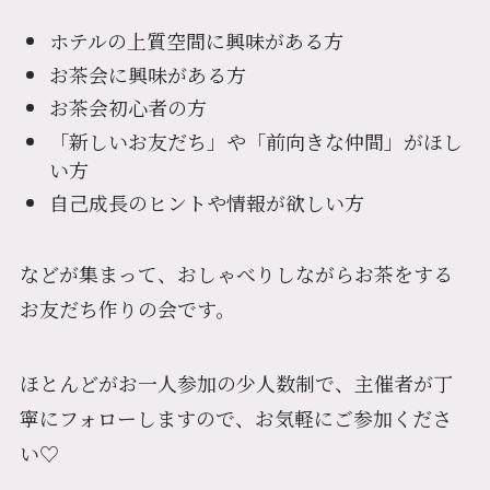
ホテルの上質空間に興味がある方
お茶会に興味がある方
お茶会初心者の方
「新しいお友だち」や「前向きな仲間」がほし
い方
自己成長のヒントや情報が欲しい方
などが集まって、おしゃべりしながらお茶をする
お友だち作りの会です。
ほとんどがお一人参加の少人数制で、主催者が丁
寧にフォローしますので、お気軽にご参加くださ
い♡