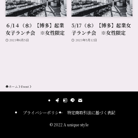
６/1４（水）【博多】起業
5/17（水）【博多】起業女
女子ランチ会 ※女性限定
子ランチ会 ※女性限定
2023年6月5日
2023年5月12日
ホーム
Event
プライバシーポリシー
特定商取引法に基づく表記
©
2022 A unique style