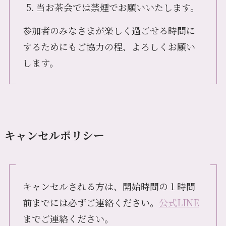
当お茶会では禁煙でお願いいたします。
参加者のみなさまが楽しく過ごせる時間に
するためにもご協力の程、よろしくお願い
します。
キャンセルポリシー
キャンセルされる方は、開始時間の１時間
前までには必ずご連絡ください。
公式LINE
までご連絡ください。