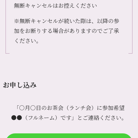
無断キャンセルはお控えください
※無断キャンセルが続いた際は、以降の参
加をお断りする場合がありますのでご了承
ください。
お申し込み
「○月○日のお茶会（ランチ会）に参加希望
●●（フルネーム）です」とご連絡ください。