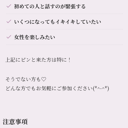
初めての人と話すのが緊張する
いくつになってもイキイキしていたい
女性を楽しみたい
上記にピンと来た方は特に！
そうでない方も♡
どんな方でもお気軽にご参加ください(*^-^*)
注意事項