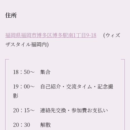
住所
福岡県福岡市博多区博多駅南1丁目9-18
(ウィズ
ザスタイル福岡内)
18：50～ 集合
19：00～ 自己紹介・交流タイム・記念撮
影
20：15～ 連絡先交換・参加費お支払い
20：30 解散